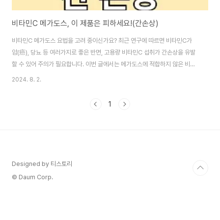
비타민C 메가도스, 이 제품은 피하세요!(간손상)
비타민C 메가도스 요법을 고려 중이신가요? 최근 연구에 따르면 비타민C가
암(癌), 당뇨 등 여러가지로 좋은 반면, 고용량 비타민C 섭취가 간손상을 유발
할 수 있어 주의가 필요합니다. 이번 글에서는 메가도스에 적합하지 않은 비타
민C 제품들을 소개해 드립니다. 부제: 간손상 위험! 메가도스 비추천 비타민C
2024. 8. 2.
제품 이 글의 순서0. 이 글의 요점1. 리포조말 비타민C2. 복합 비타민제3. 코스
트코 비타민C4. 천연 비타민C5. 결론6. 도움 되는 글 0. 이 글의 요약 ◑ 리포
1
조말 비타민C는 흡수율이 높지만 메가도스에는 적합하지 않습니다.◑ 복합 비
타민제는 간손상의 위험 때문에 메가도스에 부적합합니다.◑ 코스트코 비타민
C는 부형제 함량이 높아 메가도스에 적합하지 않습니다.◑ 천연 비타민C는 다
른..
Designed by 티스토리
© Daum Corp.