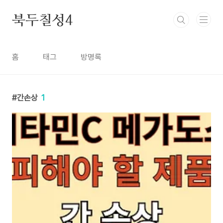
본문 바로가기
북두칠성4
홈
태그
방명록
간손상
1