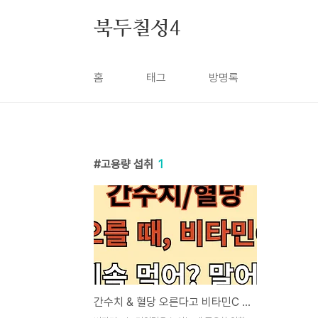
본문 바로가기
북두칠성4
홈
태그
방명록
고용량 섭취
1
간수치 & 혈당 오른다고 비타민C 계속 먹어? 말어?