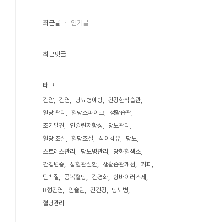
최근글
인기글
최근댓글
태그
간암
간염
당뇨병예방
건강한식습관
혈당 관리
혈당스파이크
생활습관
조기발견
인슐린저항성
당뇨관리
혈당 조절
혈당조절
식이섬유
당뇨
스트레스관리
당뇨병관리
당화혈색소
간경변증
심혈관질환
생활습관개선
커피
단백질
공복혈당
간경화
항바이러스제
B형간염
인슐린
간건강
당뇨병
혈당관리