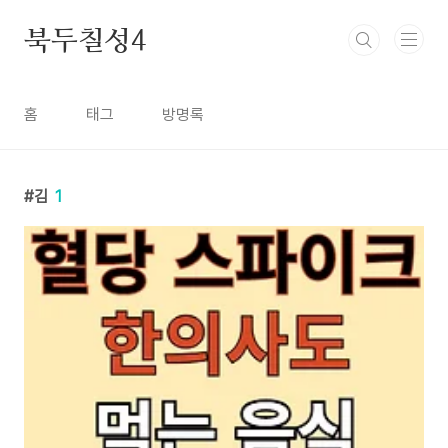
본문 바로가기
북두칠성4
홈
태그
방명록
김
1