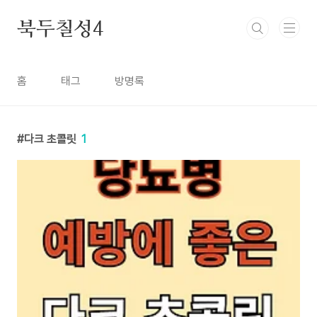
본문 바로가기
북두칠성4
홈
태그
방명록
다크 초콜릿
1