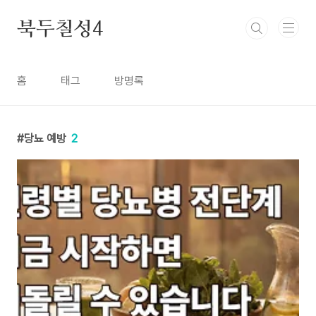
본문 바로가기
북두칠성4
홈
태그
방명록
당뇨 예방
2