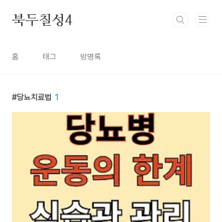
본문 바로가기
북두칠성4
홈
태그
방명록
당뇨치료법
1