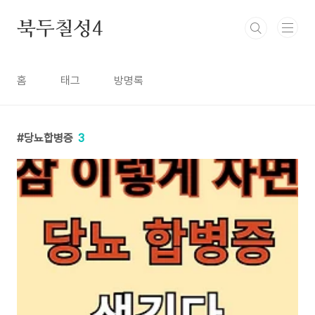
본문 바로가기
북두칠성4
홈
태그
방명록
당뇨합병증
3