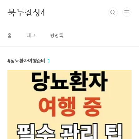
본문 바로가기
북두칠성4
홈
태그
방명록
당뇨환자여행준비
1