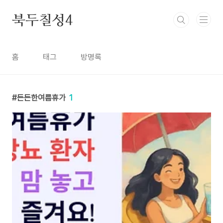
본문 바로가기
북두칠성4
홈
태그
방명록
든든한여름휴가
1