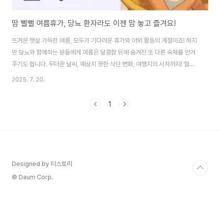
땀 뻘뻘 여름휴가, 당뇨 환자라도 이젠 맘 놓고 즐겨요!
뜨거운 햇살 가득한 여름, 모두가 기다려온 휴가와 야외 활동의 계절이죠! 하지
만 당뇨와 함께하는 분들에게 여름은 달콤함 뒤에 숨겨진 또 다른 숙제를 안겨
주기도 합니다. 무더운 날씨, 예상치 못한 식단 변화, 여행지의 시차까지! 혈당
관리에 신경 쓸 일이 한두 가지가 아닙니다. 하지만 걱정 마세요! 오늘은 당뇨를
2025. 7. 20.
가진 분들이 여름을 건강하고 행복하게 보낼 수 있는 마법 같은 꿀팁들을 쉽고
재미있게 알려드릴게요. 부제: 여름휴가! 당뇨인이 꼭 챙겨야 할 황금 건강 가이
1
드! 이 글의 순서1. 뜨거운 여름철, 왜 당뇨 환자에게 더 위험할까요?2. 휴가 전
반드시 준비해야 할 3가지 황금 수칙3. 여행지에서 꼭 지켜야 할 식사 관리 비
법4. 인슐린 주사는 언제? 해외여행 시차 정복하는 방법5. 여름철 발 건강..
Designed by 티스토리
© Daum Corp.