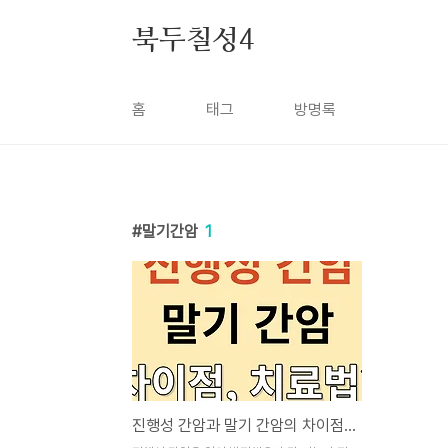
본문 바로가기
북두칠성4
홈
태그
방명록
말기간암
1
진행성 간암과 말기 간암의 차이점은? 치료 방법은?