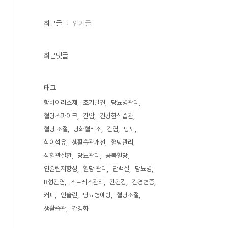
최근글
인기글
최근댓글
태그
항바이러스제
조기발견
당뇨병관리
혈당스파이크
간암
건강한식습관
혈당 조절
당화혈색소
간염
당뇨
식이섬유
생활습관개선
혈당관리
심혈관질환
당뇨관리
공복혈당
인슐린저항성
혈당 관리
단백질
당뇨병
B형간염
스트레스관리
간건강
간경변증
커피
인슐린
당뇨병예방
혈당조절
생활습관
간경화