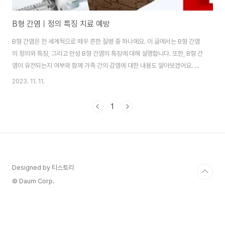
B형 간염ㅣ정의 특징 치료 예방
B형 간염은 전 세계적으로 매우 흔한 질병 중 하나예요. 이 글에서는 B형 간염
의 정의와 특징, 그리고 만성 B형 간염의 특징에 대해 설명합니다. 또한, B형 간
염이 유전되는지 여부와 함께 가족 간의 감염에 대한 내용도 알아보겠어요. 이
글의 순서1. B형 간염이란?2. 만성 B형 간염3. 만성 B형 간염 치료4. B형 간염
2023. 11. 11.
과 유전5. 간염환자와의 생활6. 백신과 항체7. 보균자의 자세8. 결론 1. B형 간
염이란? B형 간염 바이러스는 1968년 블룸버그 박사에 의해 호주 원주민의
1
혈청 속에서 발견되었어요. B형 간염은 주로 혈액을 통해 감염되기 때문에 혈
청형 간염으로 불리었으며, 물로 인해 감염되는 간염(A형 간염)과 구별하여 B
형 간염이라 합니다.B형 간염 바이러스는 DNA 바이러스로 ..
Designed by 티스토리
© Daum Corp.