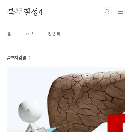
본문 바로가기
북두칠성4
홈
태그
방명록
모자감염
1