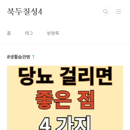
본문 바로가기
북두칠성4
홈
태그
방명록
생활습관병
1