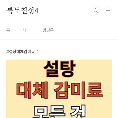
본문 바로가기
북두칠성4
홈
태그
방명록
설탕대체감미료
1