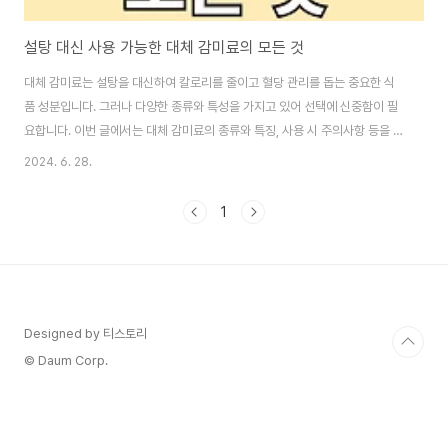
설탕 대신 사용 가능한 대체 감미료의 모든 것
대체 감미료는 설탕을 대신하여 칼로리를 줄이고 혈당 관리를 돕는 중요한 식
품 성분입니다. 그러나 다양한 종류와 특성을 가지고 있어 선택에 신중함이 필
요합니다. 이번 글에서는 대체 감미료의 종류와 특징, 사용 시 주의사항 등을 알
아보겠습니다. 부제: 설탕 대체 감미료 종류와 특징, 주의사항 이 글의 순서0.
2024. 6. 28.
이 글의 요약1. 인공 감미료2. 열매 감미료3. 탄수화물류 감미료4. 비탄수화물
류 감미료5. 실사용시 주의사항6. 결론7. 도움 되는 글 0. 이 글의 요약 ▣ 대체
1
감미료는 칼로리가 낮고 혈당을 올리지 않는 설탕 대체물입니다.▣ 인공감미
료와 천연감미료로 구분되며, 각기 다른 특성과 장단점을 지닙니다.▣ 당알콜
은 소화기 증상 유발 가능성이 있어 적절한 양을 섭취해야 합니다.▣ 스테비아
와 알..
Designed by 티스토리
© Daum Corp.