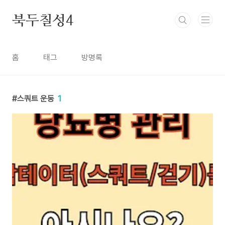
본문 바로가기
북두칠성4
홈
태그
방명록
스쿼트 운동
1