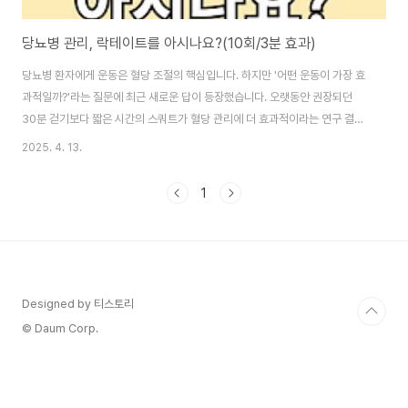
당뇨병 관리, 락테이트를 아시나요?(10회/3분 효과)
당뇨병 환자에게 운동은 혈당 조절의 핵심입니다. 하지만 '어떤 운동이 가장 효
과적일까?'라는 질문에 최근 새로운 답이 등장했습니다. 오랫동안 권장되던
30분 걷기보다 짧은 시간의 스쿼트가 혈당 관리에 더 효과적이라는 연구 결과
가 나왔기 때문인데요. 당뇨병 환자라면 주목해야 할 이 놀라운 효과에 대해 자
2025. 4. 13.
세히 알아보겠습니다. 부제: 혈당조절 비밀, 스쿼트/걷기 운동 이 글의 순서45
분마다 스쿼트 10회의 효과락테이트와 혈당 개선의 관계허벅지 근육이 혈당
1
조절에 미치는 영향당뇨병 환자를 위한 효과적인 운동 방법운동 시 주의사항결
론함께보면 도움 되는 글 이 글의 요약✔ 중국 저장대 연구에 따르면 45분마다
스쿼트 10회가 30분 연속 걷기보다 혈당 감소에 거의 두 배 효과적인 것으로
나타났습니다✔ 스쿼트는..
Designed by 티스토리
© Daum Corp.