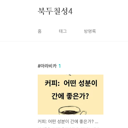
본문 바로가기
북두칠성4
홈
태그
방명록
아라비카
1
커피: 어떤 성분이 간에 좋은가? 그리고 간암 예방!