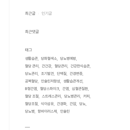
최근글
인기글
최근댓글
태그
생활습관
당화혈색소
당뇨병예방
혈당 관리
간건강
혈당관리
건강한식습관
당뇨관리
조기발견
단백질
간경변증
공복혈당
인슐린저항성
생활습관개선
B형간염
혈당스파이크
간염
심혈관질환
혈당 조절
스트레스관리
당뇨병관리
커피
혈당조절
식이섬유
간경화
간암
당뇨
당뇨병
항바이러스제
인슐린