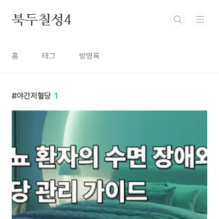
본문 바로가기
북두칠성4
홈
태그
방명록
야간저혈당
1