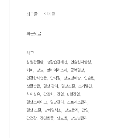
최근글
인기글
최근댓글
태그
심혈관질환
생활습관개선
인슐린저항성
커피
당뇨
항바이러스제
공복혈당
건강한식습관
단백질
당뇨병예방
인슐린
생활습관
혈당 관리
혈당조절
조기발견
식이섬유
간경화
간염
B형간염
혈당스파이크
혈당관리
스트레스관리
혈당 조절
당화혈색소
당뇨관리
간암
간건강
간경변증
당뇨병
당뇨병관리