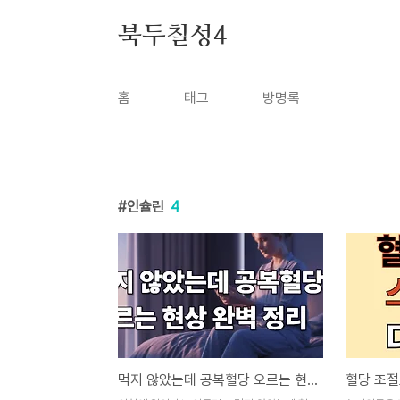
본문 바로가기
북두칠성4
홈
태그
방명록
인슐린
4
먹지 않았는데 공복혈당 오르는 현상 완벽 정리