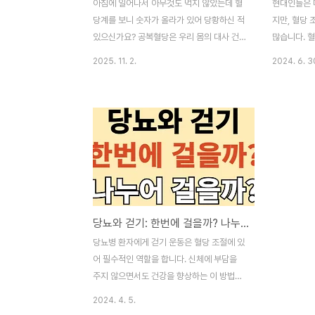
아침에 일어나서 아무것도 먹지 않았는데 혈
현대인들은 
당계를 보니 숫자가 올라가 있어 당황하신 적
지만, 혈당
있으신가요? 공복혈당은 우리 몸의 대사 건
많습니다. 
강을 확인할 수 있는 중요한 신호입니다. 많
큰 도움이 
2025. 11. 2.
2024. 6. 3
은 분들이 음식을 먹지 않았는데 혈당이 오르
미칩니다. 
는 이유를 궁금해하십니다. 오늘은 공복 상태
실패 이 글의
에서도 혈당이 상승하는 원리와 관리 방법을
과 다이어트2
쉽게 알아보겠습니다. 부제: 아침 공복혈당이
더 중요한 것
높은 이유와 관리 방법 이 글의 순서1. 공복혈
절 팁6. 결론
당이란 무엇인가2. 음식 없이도 혈당이 오르
▣ 혈당 조
는 이유3. 당뇨 환자의 공복혈당 상승 원인4.
점입니다.▣
약물 복용과 공복혈당의 관계5. 병원 방문이
진되어 체중
필요한 경우6. Q&A7. 결론 이 글의 요약 ✔
서양인보다 
당뇨와 걷기: 한번에 걸을까? 나누어 걸을까?(논문에 근거)
공복혈당은 아침 기상 후 음식 섭취 전 측정
합니다.▣ 
하는 혈당 수치입니다. ✔ 몸에 저장된 당원
하며, 혈당
당뇨병 환자에게 걷기 운동은 혈당 조절에 있
이 혈액으로 방출되어 공복에도 혈당이 유지
측정기는 간
어 필수적인 역할을 합니다. 신체에 부담을
됩니다..
주지 않으면서도 건강을 향상하는 이 방법은
여러 연구를 통해 그 효과가 검증되었습니다.
2024. 4. 5.
당뇨 관리는 물론 일상생활에 쉽게 통합할 수