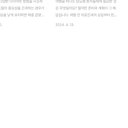
다양한 다이어트 방법을 시도하
여행을 떠나는 당뇨병 환자들에게 필요한 것
 조절의 중요성을 간과하는 경우가
은 무엇일까요? 철저한 준비와 계획이 그 해
혈당을 낮게 유지하면 체중 감량에
답입니다. 여행 전 의료진과의 상담부터 한
되며, 건강에도 긍정적인 영향을
후충분한 의료용품 준비, 현지 음식 조사, 의
0.
2024. 4. 13.
부제: 혈당관리 안되면 다이어트
료 정보와 비상 연락처 준비까지. 이 모든 준
 순서0. 이 글의 요약1. 혈당조절
비는 당뇨병 환자가 여행 중에도 건강을 관리
. 식습관과 비만3. 혈당과 체중:
하는 팁을 함께 알아봐요. 부제: "당뇨병 환자
은?4. 연속혈당측정기5. 혈당조
의 건강한 여행 준비 가이드"이 글의 순서0.
7. 도움 되는 글 0. 이 글의 요약
이 글의 요약1. 사전준비 계획2. 여행준비 팁
절은 다양한 다이어트 방법의 공통
3. 여행중 음식선택4. 결론5. 도움 되는 글0.
 혈당이 높으면 인슐린 분비가 촉
이 글의 요약 ▣ 의료진과 상의하여 여행 계
 증가를 유발합니다.▣ 한국인은
획과 필요한 의료 조치를 논의하고 조정하세
당에 민감하여 혈당 관리가 중요
요.▣ 충분한 양의 당뇨 관리 용품과 약을 준
체중만 강조하는 다이어트는 부족
비하고, 여행 가방에 나누어 보관하세요.▣
 측정이 필요합니다.▣ 연속 혈당
여행지에서의 식사 계획을 세우고, 현지 음식
편하게 혈당을 모니터링할 ..
의 탄수화물 함량을 파악하세요.▣ 여행..