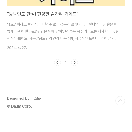
"당뇨인도 안심! 현명한 술자리 가이드"
당뇨인이라도 술자리는 피할 수 없는 경우가 많습니다. 그렇다면 어떤 술을 어
떻게 마셔야 할까요? 건강을 위해 알아두면 좋을 음주 가이드를 제시합니다. 함
께 알아보아요. 제목: "당뇨인의 건강한 음주법, 지금 알려드립니다" 이 글의 순
서0. 이글의 요약1. 질문 3가지2. 술과 혈당3 추천하는 술4. 술자리 꿀팁 6가
2024. 4. 27.
지5. 결론6. 도움 되는 글0. 이 글의 요약 ▣ 당뇨인은 술을 마실 때 혈당 관리
에 주의해야 합니다.▣ 적당량의 음주는 HDL 콜레스테롤을 올려 혈관 건강에
1
도움이 될 수 있습니다.▣ 음주 후 저혈당 예방을 위해 안주를 적절히 섭취하
고, 음주 다음 날 혈당 체크가 필수입니다.▣ 맥주나 막걸리보다는 탄수화물 함
량이 낮은 소주와 같은 증류주를 추천합니다.▣ 술자리에서의 유의사항으로는
..
Designed by 티스토리
© Daum Corp.