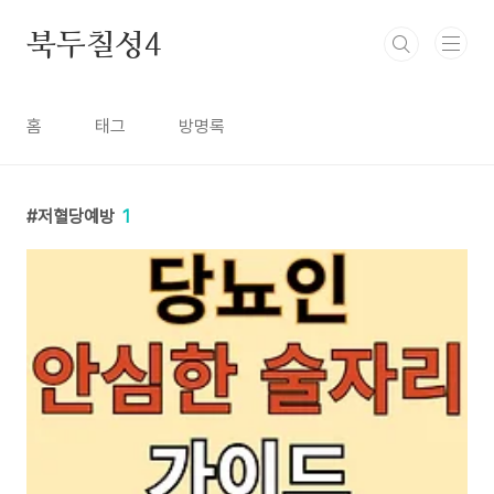
본문 바로가기
북두칠성4
홈
태그
방명록
저혈당예방
1