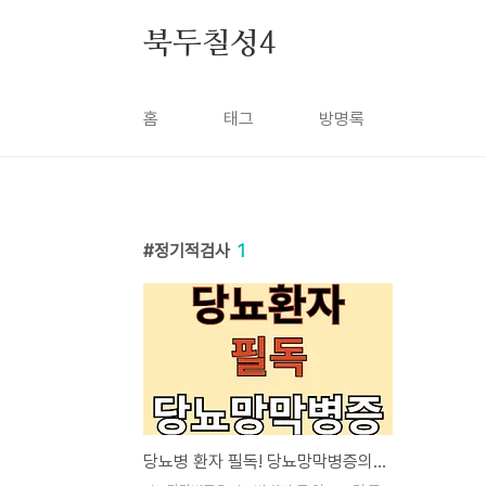
본문 바로가기
북두칠성4
홈
태그
방명록
정기적검사
1
당뇨병 환자 필독! 당뇨망막병증의 모든 것!