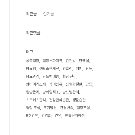
최근글
인기글
최근댓글
태그
공복혈당
혈당스파이크
간건강
단백질
당뇨병
생활습관개선
인슐린
커피
당뇨
당뇨관리
당뇨병예방
혈당 관리
항바이러스제
식이섬유
심혈관질환
간암
혈당관리
당화혈색소
당뇨병관리
스트레스관리
건강한식습관
생활습관
혈당 조절
조기발견
간경변증
혈당조절
B형간염
간경화
간염
인슐린저항성