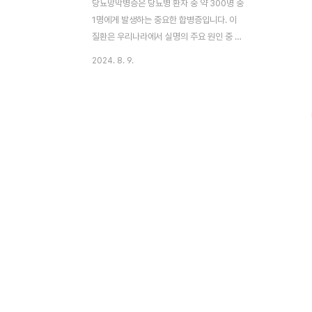
당뇨망막병증은 당뇨병 환자 중 약 300명 중
1명에게 발생하는 중요한 합병증입니다. 이
질환은 우리나라에서 실명의 주요 원인 중 하
나로, 조기 발견과 예방이 매우 중요합니다.
2024. 8. 9.
당뇨병 환자라면 누구나 겪을 수 있는 당뇨망
막병증의 위험성과 관리 방법을 알아보겠습
니다. 부제: 당뇨망막병증: 조기 발견과 예방
의 중요성 이 글의 순서0. 이 글의 요약1. 당
뇨망막병증 조기 발견 중요2. 당뇨망막병증
의 기전3. 당뇨로인한 눈의 증상4. 정기적 눈
검사5. 결론6. 도움 되는 글0. 이 글의 요약
◑ 당뇨망막병증은 당뇨병 환자에게 발생하는
주요 합병증으로 조기 발견이 중요합니다.◑
망막 혈관이 손상되어 부종, 출혈 등의 증상
이 나타날 수 있습니다.◑ 당뇨병 환자는 눈물
분비 감소, 각막 감수성 저하 등..