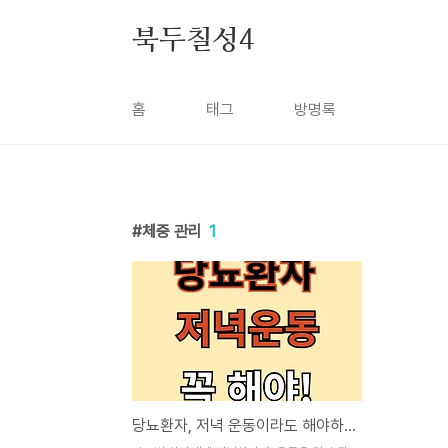
본문 바로가기
북두칠성4
홈
태그
방명록
체중 관리
1
당뇨환자, 저녁 운동이라도 해야하는 이유