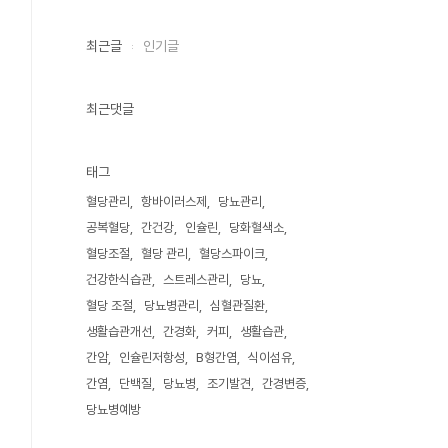
최근글
인기글
최근댓글
태그
혈당관리
항바이러스제
당뇨관리
공복혈당
간건강
인슐린
당화혈색소
혈당조절
혈당 관리
혈당스파이크
건강한식습관
스트레스관리
당뇨
혈당 조절
당뇨병관리
심혈관질환
생활습관개선
간경화
커피
생활습관
간암
인슐린저항성
B형간염
식이섬유
간염
단백질
당뇨병
조기발견
간경변증
당뇨병예방