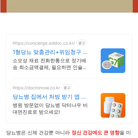
https://concierge.soldoc.co.kr/
광고
1형당뇨 맞춤관리+위임청구 재
처방 주기 무료알림
소모성 재료 전화한통으로 정기배
송 최소금액결제, 필요하면 인슐린
처방까지 한번에!
https://doctornow.co.kr
광고
당뇨병 집에서 처방 받기 앱 다
운로드 800만 돌파!
병원 방문없이 당뇨병 닥터나우 비
대면진료로 받으세요!
당뇨병은 신체 건강뿐 아니라
정신 건강에도 큰 영향
을 미