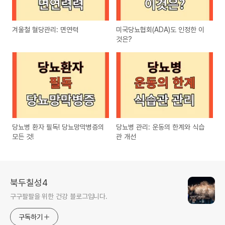
겨울철 혈당관리: 면연력
미국당뇨협회(ADA)도 인정한 이
것은?
당뇨병 환자 필독! 당뇨망막병증의
당뇨병 관리: 운동의 한계와 식습
모든 것!
관 개선
북두칠성4
구구팔팔을 위한 건강 블로그입니다.
구독하기