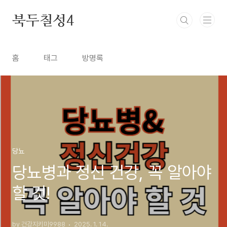
본문 바로가기
북두칠성4
홈
태그
방명록
당뇨
당뇨병과 정신 건강, 꼭 알아야
할 것!
by 건강지키미9988
2025. 1. 14.