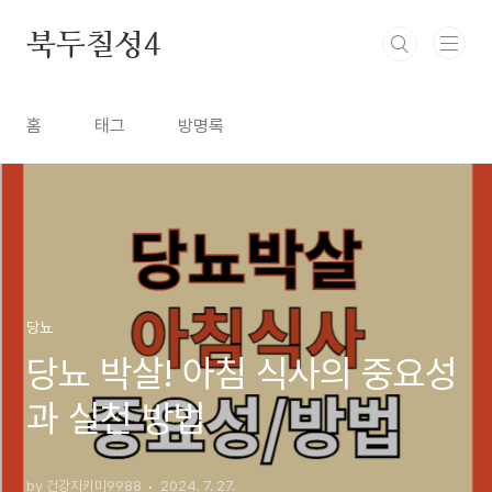
본문 바로가기
북두칠성4
홈
태그
방명록
당뇨
당뇨 박살! 아침 식사의 중요성
과 실천 방법
by 건강지키미9988
2024. 7. 27.