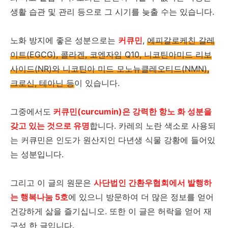
생활 습관 및 관리 등으로 그 시기를 늦출 수는 있습니다.
노화 방지에 좋은 성분으로는
커큐민
,
에피갈로케친 갈레
이트(EGCG), 콜라겐, 코엔자임 Q10, 니코틴아미드 리보
사이드(NR)와 니코틴아 미드 모노뉴클레오티드(NMN),
크로신, 테아닌 등
이 있습니다.
그중에서도
커큐민(curcumin)은 강력한 항노 화 성분을
갖고 있는 것으로 유명
합니다. 카레의 노란 색소로 사용되
는 커큐민은 인도가 원산지인 다년생 식물 강황에 들어있
는 성분입니다.
그리고 이 글의 원문은
사단법인 간환우협회에서 발행하
는 행복나눔 5호
에 있으니 방문하여 더 많은 정보를 얻어
건강하게 삶을 즐기십니오. 또한 이 글은 허락을 얻어 재
구성 한 글입니다.