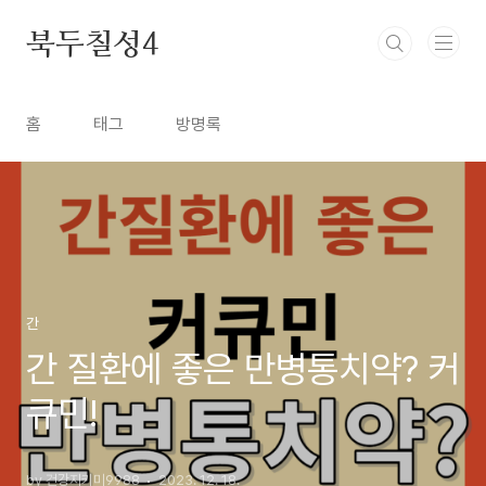
본문 바로가기
북두칠성4
홈
태그
방명록
간
간 질환에 좋은 만병통치약? 커
큐민!
by 건강지키미9988
2023. 12. 18.