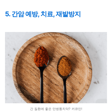
5. 간암 예방, 치료, 재발방지
간 질환에 좋은 만병통치약? 커큐민!