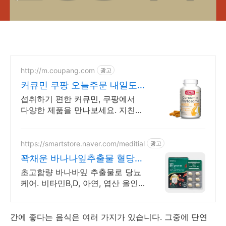
http://m.coupang.com
광고
커큐민 쿠팡 오늘주문 내일도
착 로켓배송
섭취하기 편한 커큐민, 쿠팡에서
다양한 제품을 만나보세요. 지친
일상, 당신의 몸에 생기를 더하는
건강한 선택을 쿠팡에서.
https://smartstore.naver.com/meditial
광고
꽉채운 바나나잎추출물 혈당컷
평점 4.8! 압도적 만족도
초고함량 바나바잎 추출물로 당뇨
케어. 비타민B,D, 아연, 엽산 올인
원
간에 좋다는 음식은 여러 가지가 있습니다. 그중에 단연