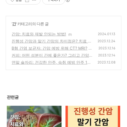
'
간
' 카테고리의 다른 글
간암: 치료와 재발 안되는 방법!
2024.01.13
(0)
진행성 간암과 말기 간암의 차이점은? 치료 방
2023.12.24
법은?
B형 간염 보균자: 간암 예방 위해 CT? MRI?
(0)
2023.12.16
커피: 어떤 성분이 간에 좋은가? 그리고 간암
(0)
2023.12.14
예방!
연말 술자리: 건강한 안주, 숙취 예방 안주 17
(0)
2023.12.08
가지!
(0)
관련글