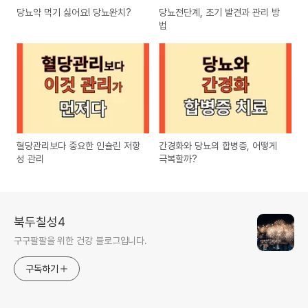
당뇨약 먹기 싫어요! 당뇨완치?
당뇨전단계, 조기 발견과 관리 방
법
혈당관리보다 중요한 인슐린 저항
간경화와 당뇨의 합병증, 어떻게
성 관리
극복할까?
북두칠성4
구구팔팔을 위한 건강 블로그입니다.
구독하기