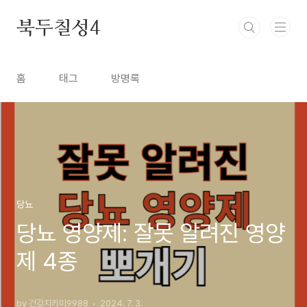
본문 바로가기
북두칠성4
홈
태그
방명록
당뇨
당뇨 영양제: 잘못 알려진 영양
제 4종
by 건강지키미9988
2024. 7. 3.