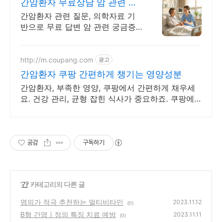
간암환자 무료상담 암 관련 궁
금증은 힐오에서
간암환자 관련 질문, 의학자료 기
반으로 무료 답변 암 관련 궁금증
은 힐오에서
http://m.coupang.com
광고
간암환자 쿠팡 간편하게 챙기는 영양성분
간암환자, 부족한 영양, 쿠팡에서 간편하게 채우세
요. 건강 관리, 균형 잡힌 식사가 중요하죠. 쿠팡에
서 영양 꽉 채운 한 끼.
공감
구독하기
'
간
' 카테고리의 다른 글
명의가 적극 추천하는 멀티비타민
2023.11.12
(0)
B형 간염ㅣ정의 특징 치료 예방
2023.11.11
(0)