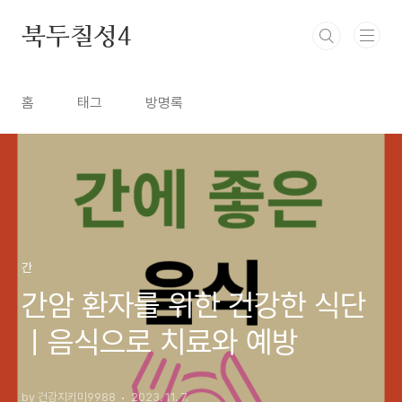
본문 바로가기
북두칠성4
홈
태그
방명록
간
간암 환자를 위한 건강한 식단
ㅣ음식으로 치료와 예방
by 건강지키미9988
2023. 11. 7.