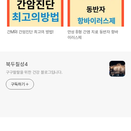
간MRI 간암진단 최고의 방법!
만성 B형 간염 치료 동반자 항바
이러스제
북두칠성4
구구팔팔을 위한 건강 블로그입니다.
구독하기