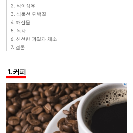
2. 식이섬유
3. 식물선 단백질
4. 해산물
5. 녹차
6. 신선한 과일과 채소
7. 결론
1. 커피