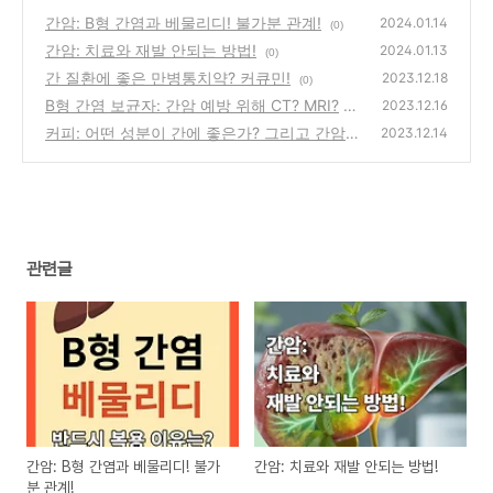
간암: B형 간염과 베물리디! 불가분 관계!
2024.01.14
(0)
간암: 치료와 재발 안되는 방법!
2024.01.13
(0)
간 질환에 좋은 만병통치약? 커큐민!
2023.12.18
(0)
B형 간염 보균자: 간암 예방 위해 CT? MRI?
2023.12.16
커피: 어떤 성분이 간에 좋은가? 그리고 간암
(0)
2023.12.14
예방!
(0)
관련글
간암: B형 간염과 베물리디! 불가
간암: 치료와 재발 안되는 방법!
분 관계!