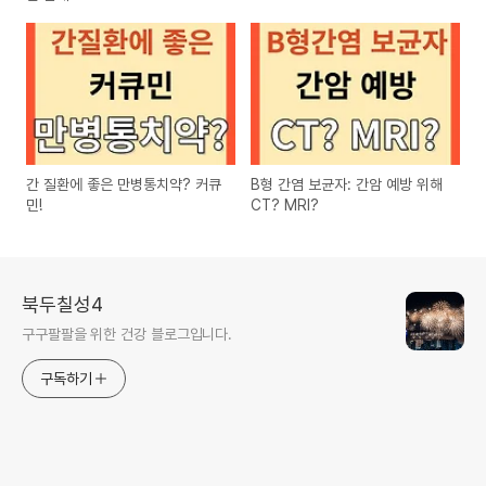
간 질환에 좋은 만병통치약? 커큐
B형 간염 보균자: 간암 예방 위해
민!
CT? MRI?
북두칠성4
구구팔팔을 위한 건강 블로그입니다.
구독하기