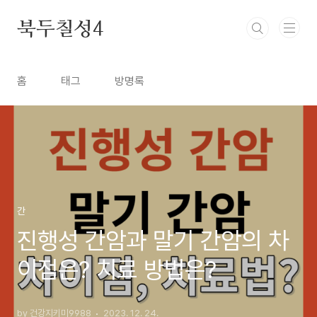
본문 바로가기
북두칠성4
홈
태그
방명록
간
진행성 간암과 말기 간암의 차
이점은? 치료 방법은?
by 건강지키미9988
2023. 12. 24.