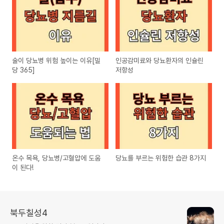
술이 당뇨병 위험 높이는 이유[밀
인공감미료와 당뇨환자의 인슐린
당 365]
저항성
온수 목욕, 당뇨병/고혈압에 도움
당뇨를 부르는 위험한 습관 8가지
이 된다!
북두칠성4