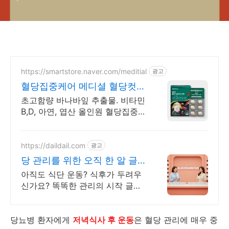
https://smartstore.naver.com/meditial
광고
혈당집중케어 메디셜 혈당컷
식약처 기능성 인정원료 사용
초고함량 바나바잎 추출물. 비타민
B,D, 아연, 엽산 올인원 혈당집중케
어 혈당컷
https://daildail.com
광고
당 관리를 위한 오직 한 알 글루
코섬균
아직도 식단 운동? 식후가 두려우
신가요? 똑똑한 관리의 시작 글루
코섬균 라이브커머스 12차 완판 행
진
당뇨병 환자에게
저녁식사 후 운동
은 혈당 관리에 매우 중