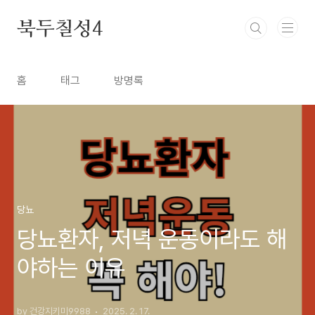
본문 바로가기
북두칠성4
홈
태그
방명록
당뇨
당뇨환자, 저녁 운동이라도 해
야하는 이유
by 건강지키미9988
2025. 2. 17.